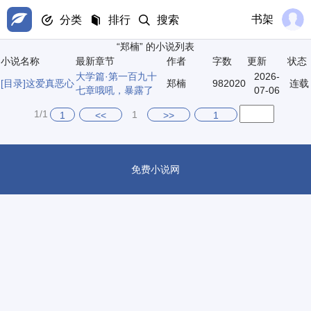
书架
分类
排行
搜索
“郑楠” 的小说列表
小说名称
最新章节
作者
字数
更新
状态
大学篇·第一百九十
2026-
[目录]
这爱真恶心
郑楠
982020
连载
七章哦吼，暴露了
07-06
1/1
1
1
<<
>>
1
免费小说网