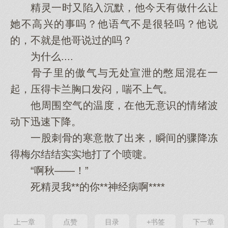
精灵一时又陷入沉默，他今天有做什么让
她不高兴的事吗？他语气不是很轻吗？他说
的，不就是他哥说过的吗？
为什么....
骨子里的傲气与无处宣泄的憋屈混在一
起，压得卡兰胸口发闷，喘不上气。
他周围空气的温度，在他无意识的情绪波
动下迅速下降。
一股刺骨的寒意散了出来，瞬间的骤降冻
得梅尔结结实实地打了个喷嚏。
“啊秋——！”
死精灵我**的你**神经病啊****
上一章
点赞
目录
+书签
下一章