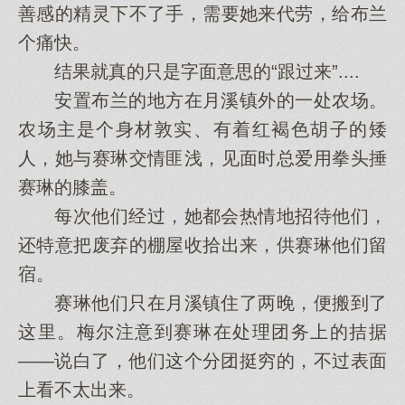
善感的精灵下不了手，需要她来代劳，给布兰
个痛快。
结果就真的只是字面意思的“跟过来”....
安置布兰的地方在月溪镇外的一处农场。
农场主是个身材敦实、有着红褐色胡子的矮
人，她与赛琳交情匪浅，见面时总爱用拳头捶
赛琳的膝盖。
每次他们经过，她都会热情地招待他们，
还特意把废弃的棚屋收拾出来，供赛琳他们留
宿。
赛琳他们只在月溪镇住了两晚，便搬到了
这里。梅尔注意到赛琳在处理团务上的拮据
——说白了，他们这个分团挺穷的，不过表面
上看不太出来。