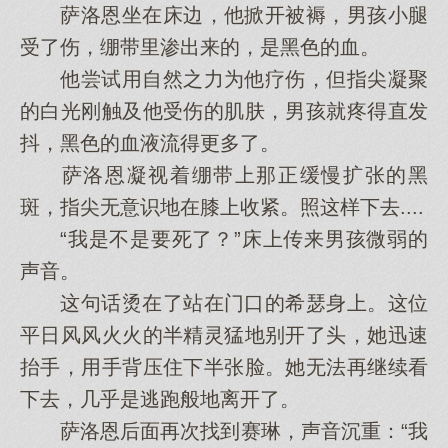
萨洛恩坐在床边，他掀开被褥，男孩小腿
受了伤，绷带里渗出来的，是黑色的血。
他尝试用自然之力为他疗伤，但指尖凝聚
的白光刚触及他受伤的肌肤，男孩就疼得直发
抖，黑色的血液流得更多了。
萨洛恩凝视着绷带上那正缓慢扩张的黑
斑，指尖无意识地在膝上收紧。照这样下去....
“我是不是要死了？”床上传来男孩微弱的
声音。
这句话烫在了站在门口的希瑟身上。这位
平日风风火火的半精灵猛地别开了头，她迅速
抬手，用手背压住下半张脸。她无法再继续看
下去，几乎是逃跑般地离开了。
萨洛恩后面再次找到赛琳，声音沉重：“我