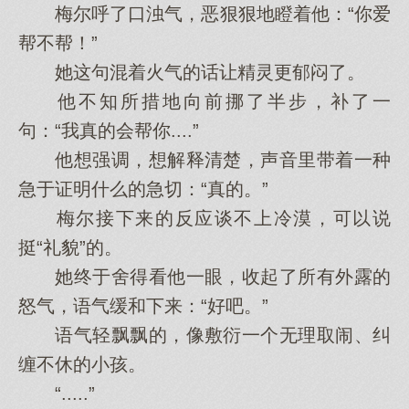
梅尔呼了口浊气，恶狠狠地瞪着他：“你爱
帮不帮！”
她这句混着火气的话让精灵更郁闷了。
他不知所措地向前挪了半步，补了一
句：“我真的会帮你....”
他想强调，想解释清楚，声音里带着一种
急于证明什么的急切：“真的。”
梅尔接下来的反应谈不上冷漠，可以说
挺“礼貌”的。
她终于舍得看他一眼，收起了所有外露的
怒气，语气缓和下来：“好吧。”
语气轻飘飘的，像敷衍一个无理取闹、纠
缠不休的小孩。
“.....”