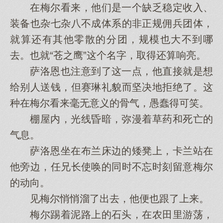
在梅尔看来，他们是一个缺乏稳定收入、
装备也杂七杂八不成体系的非正规佣兵团体，
就算还有其他零散的分团，规模也大不到哪
去。也就“苍之鹰”这个名字，取得还算响亮。
萨洛恩也注意到了这一点，他直接就是想
给别人送钱，但赛琳礼貌而坚决地拒绝了。这
种在梅尔看来毫无意义的骨气，愚蠢得可笑。
棚屋内，光线昏暗，弥漫着草药和死亡的
气息。
萨洛恩坐在布兰床边的矮凳上，卡兰站在
他旁边，任兄长使唤的同时不忘时刻留意梅尔
的动向。
见梅尔悄悄溜了出去，他便也跟了上来。
梅尔踢着泥路上的石头，在农田里游荡，