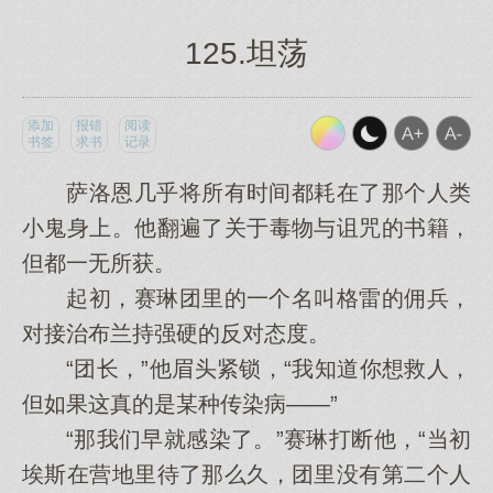
125.坦荡
添加
报错
阅读
书签
求书
记录
萨洛恩几乎将所有时间都耗在了那个人类
小鬼身上。他翻遍了关于毒物与诅咒的书籍，
但都一无所获。
起初，赛琳团里的一个名叫格雷的佣兵，
对接治布兰持强硬的反对态度。
“团长，”他眉头紧锁，“我知道你想救人，
但如果这真的是某种传染病——”
“那我们早就感染了。”赛琳打断他，“当初
埃斯在营地里待了那么久，团里没有第二个人