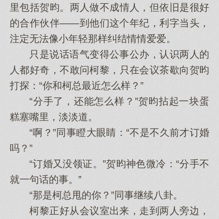
里包括贺昀。两人做不成情人，但依旧是很好
的合作伙伴——到他们这个年纪，利字当头，
注定无法像小年轻那样纠结情情爱爱。
只是说话语气变得公事公办，认识两人的
人都好奇，不敢问柯黎，只在会议茶歇向贺昀
打探：“你和柯总最近怎么样？”
“分手了，还能怎么样？”贺昀拈起一块蛋
糕塞嘴里，淡淡道。
“啊？”同事瞪大眼睛：“不是不久前才订婚
吗？”
“订婚又没领证。”贺昀神色微冷：“分手不
就一句话的事。”
“那是柯总甩的你？”同事继续八卦。
柯黎正好从会议室出来，走到两人旁边，