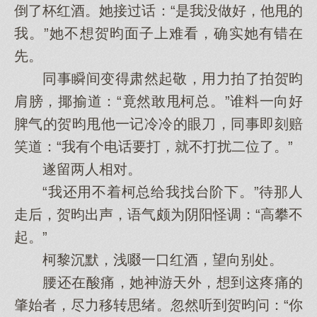
倒了杯红酒。她接过话：“是我没做好，他甩的
我。”她不想贺昀面子上难看，确实她有错在
先。
同事瞬间变得肃然起敬，用力拍了拍贺昀
肩膀，揶揄道：“竟然敢甩柯总。”谁料一向好
脾气的贺昀甩他一记冷冷的眼刀，同事即刻赔
笑道：“我有个电话要打，就不打扰二位了。”
遂留两人相对。
“我还用不着柯总给我找台阶下。”待那人
走后，贺昀出声，语气颇为阴阳怪调：“高攀不
起。”
柯黎沉默，浅啜一口红酒，望向别处。
腰还在酸痛，她神游天外，想到这疼痛的
肇始者，尽力移转思绪。忽然听到贺昀问：“你