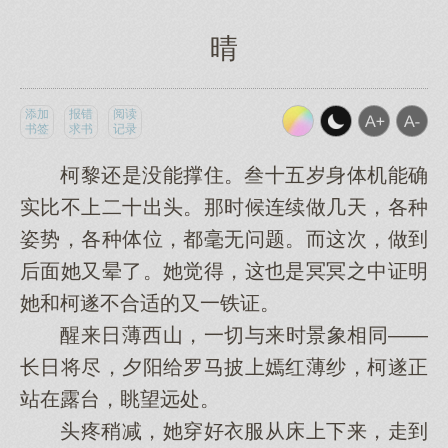
晴
添加
报错
阅读
书签
求书
记录
柯黎还是没能撑住。叁十五岁身体机能确
实比不上二十出头。那时候连续做几天，各种
姿势，各种体位，都毫无问题。而这次，做到
后面她又晕了。她觉得，这也是冥冥之中证明
她和柯遂不合适的又一铁证。
醒来日薄西山，一切与来时景象相同——
长日将尽，夕阳给罗马披上嫣红薄纱，柯遂正
站在露台，眺望远处。
头疼稍减，她穿好衣服从床上下来，走到