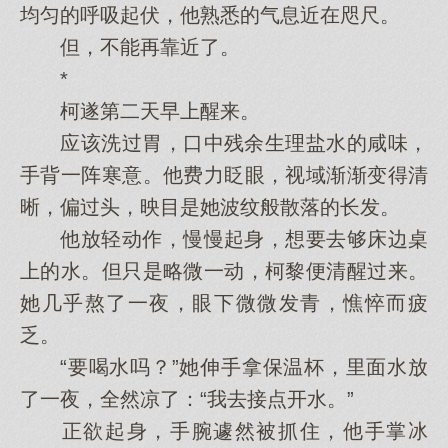
均匀的呼吸起伏，他熟悉的气息近在咫尺。
但，不能再靠近了。
*
柯遂第二天早上醒来。
应该洗过胃，口中残余生理盐水的咸味，
手背一阵寒意。他费力眨眼，视域渐渐变得清
晰，偏过头，映目是她波纹般散落的长发。
他放轻动作，慢慢起身，想要去够床边桌
上的水。但只是略微一动，柯黎便清醒过来。
她几乎熬了一夜，眼下微微发青，憔悴而疲
乏。
“要喝水吗？”她伸手拿保温杯，里面水放
了一夜，全然凉了：“我去接点开水。”
正欲起身，手腕遽然被抓住，他手掌冰