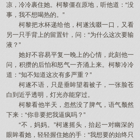
凉，冷冷裹住她。柯黎僵在原地，听他道：“没
事，我不想喝热的。”
柯黎把水杯递给他，柯遂浅啜一口，又看
另一只手背上的留置针，问：“为什么这次要输
液？”
她好不容易平复一晚上的心情，此刻他一
问，积攒的后怕和怒气一齐涌上来。柯黎冷冷
道：“知不知道这次有多严重？”
柯遂不语，只是垂眸望着被子，一张脸苍
白到近乎透明，灯光亦能穿过。
柯黎看他半天，忽然没了脾气，语气颓然
下来：“你非要把我逼疯吗？”
“不，妈妈。”柯遂摇头，抬起一对幽深的
眼眸看她，轻轻握住她的手：“我想要的始终只