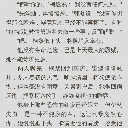
“都听你的。”柯遂说：“我没有任何意见。”
“先沟通，再慢慢来。”韩凝说：“没有你想
得那么困难，毕竟现在已经不能再坏了。有时
往往都是被情势逼着去做一些事，反而解脱。”
“嗯。”柯黎低下头，将脸埋入掌心。
他没有生命危险，已是上天最大的恩赐。
她不能苛求更多。
两人聊完，柯黎回到病房。窗缝微微敞
开，冬末春初的天气，晚风清幽。柯黎疲倦不
堪，但丝毫没有困意，关紧窗户后，她坐回病
床边，握紧柯遂的手，静静凝视他的睡容。
他身上那些恐怖的红疹已经退去，但仍然
失血，是一种不健康的白。这让柯黎忽然心
疼，她慢慢垂下头，脸凑近他的肩膀，感受他