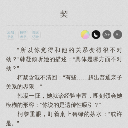
契
添加
报错
阅读
书签
求书
记录
“所以你觉得和他的关系变得很不对
劲？”韩凝倾听她的描述：“具体是哪方面不对
劲？”
柯黎含混不清回：“有些……超出普通亲子
关系的界限。”
韩凝一怔，她就诊经验丰富，即刻领会她
模糊的形容：“你说的是遗传性吸引？”
柯黎垂眼，盯着桌上碧绿的茶水：“或许
是。”