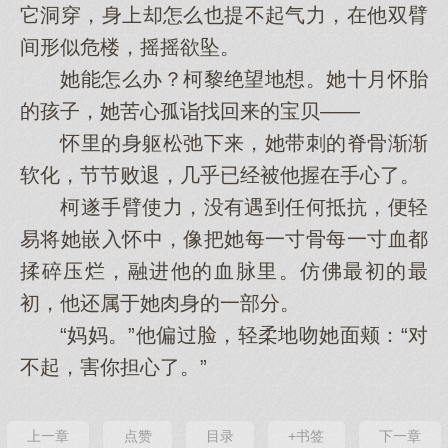
它洞穿，身上却怎么也提不起气力，在他双臂
间形似危楼，摇摇欲坠。
她能怎么办？柯黎绝望地想。她十月怀胎
的孩子，她苦心孤诣找回来的宝贝——
怀里的身躯松弛下来，她带刺的脊骨渐渐
软化，节节败退，几乎已经被他握在手心了。
柯遂手臂使力，没有遇到任何抵抗，便轻
易将她嵌入怀中，像把她每一寸骨每一寸血都
揉碎压烂，融进他的血脉里。仿佛最初的最
初，他还属于她肉身的一部分。
“妈妈。”他偏过脸，轻柔地吻她面颊：“对
不起，害你担心了。”
上一章
点赞
目录
+书签
下一章