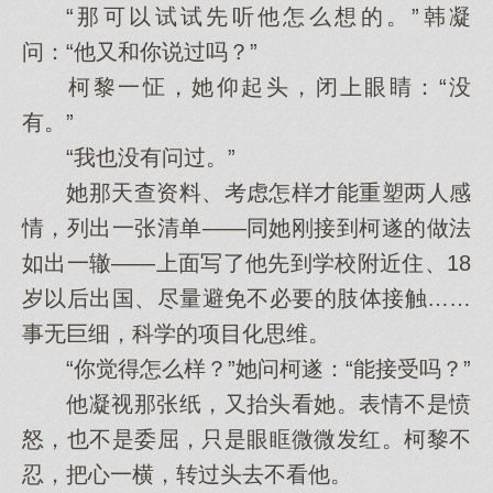
“那可以试试先听他怎么想的。”韩凝
问：“他又和你说过吗？”
柯黎一怔，她仰起头，闭上眼睛：“没
有。”
“我也没有问过。”
她那天查资料、考虑怎样才能重塑两人感
情，列出一张清单——同她刚接到柯遂的做法
如出一辙——上面写了他先到学校附近住、18
岁以后出国、尽量避免不必要的肢体接触……
事无巨细，科学的项目化思维。
“你觉得怎么样？”她问柯遂：“能接受吗？”
他凝视那张纸，又抬头看她。表情不是愤
怒，也不是委屈，只是眼眶微微发红。柯黎不
忍，把心一横，转过头去不看他。