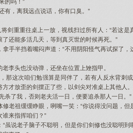
的吗！”
有，离我远点说话，你有口臭。”
将剑重重往桌上一放，视线扫过所有人：“若这是
滚了还能多活几天，等到真灭世的时候再死。”
手半挡着嘴闷声道：“不用阴阳怪气再试探了，
老李头也没动弹，还坐在位置上矬指甲。
那这次咱们勉强算是同伴了，若有人反水背刺或
将方才放歪的剑摆正了些，以剑尖对准桌上其他人
杀了我，否则老夫活一日，便要追杀那人一日。”
老祖缓缓睁眼，咧嘴一笑：“你说得没问题，但
次谁来指挥咱们？”
虽说老子脑子不聪明，但是你们剑修也没聪明到