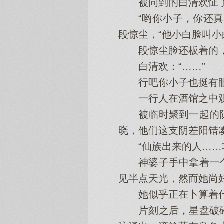
被问到的白清欢怔了一
“哟你小子，你还真叫
段惊尘，“他小白脸叫小
段惊尘脸还板着的，但
白清欢：“……”
行吧你小子也挺有眼
一行人在酒馆之中观
被临时聚到一起的队
晓，他们这支阴差阳错
“仙族出来的人……非
神婆子手中拿着一个
见半点天光，然而她尚
她似乎正在卜算着什
片刻之后，星盘破碎