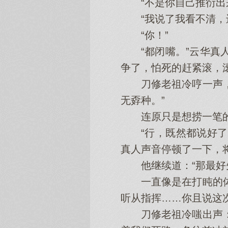
“不是你自己推衍出来
“我说了我看不清，还
“你！”
“都闭嘴。”云华真人
争了，怕死的赶紧滚，
刀修老祖冷哼一声，拿
无孬种。”
连原只是想捞一笔的
“行，既然都说好了，
真人声音停顿了一下，
他继续道：“那最好先
一直像是在打盹的体修
听从指挥……你且说这
刀修老祖冷嗤出声：“