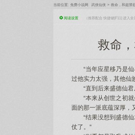
当前位置:
免费小说网
武侠仙侠
>
救命，和超禁
阅读
设置
（推荐配合 快捷键[F11] 进
救命，
“当年应星移乃是仙界
过他实力太强，其他仙
“直到后来盛德仙君从
“本来从创世之初就生
面的那一派底蕴深厚，
“结果没想到盛德仙君
仗了。”