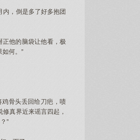
月内，倒是多了好多抱团
正他的脑袋让他看，极
如何。”
将鸡骨头丢回给刀疤，啧
说修真界近来谣言四起，
？”
。