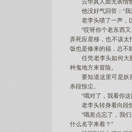
云华真人面无表情瞥
他没好气回答：“我澄
老李头啧了一声，以为
“哎呀你个老东西又养
弄死应星移，也不该太
饭也是修来的福，总不
任凭老李头如何大胆
种鬼地方来冒险。
要知道这里可是妖兽
杀段惊尘。
“哦对了，我看你这回
老李头转身看向段惊
“哦差点忘了，我们这
什么名字来着？”