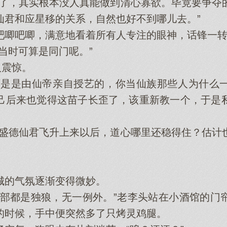
，其实根本没人真能做到清心寡欲。毕竟要争夺
仙君和应星移的关系，自然也好不到哪儿去。”
唧吧唧，满意地看着所有人专注的眼神，话锋一转
时可算是同门呢。”
震惊。
是是由仙帝亲自授艺的，你当仙族那些人为什么一
己后来也觉得这苗子长歪了，该重新教一个，于是
德仙君飞升上来以后，道心哪里还稳得住？估计
的气氛逐渐变得微妙。
都是独狼，无一例外。”老李头站在小酒馆的门
的时候，手中便突然多了只烤灵鸡腿。