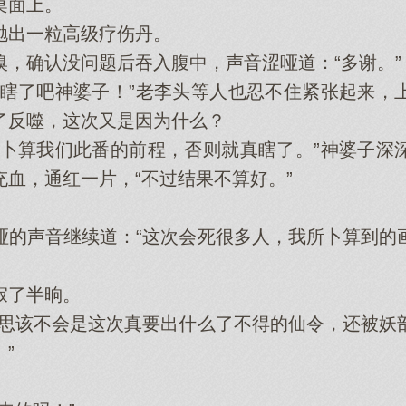
桌面上。
出一粒高级疗伤丹。
确认没问题后吞入腹中，声音涩哑道：“多谢。”
了吧神婆子！”老李头等人也忍不住紧张起来，
了反噬，这次又是因为什么？
算我们此番的前程，否则就真瞎了。”神婆子深
血，通红一片，“不过结果不算好。”
声音继续道：“这次会死很多人，我所卜算到的
了半晌。
该不会是这次真要出什么了不得的仙令，还被妖
”