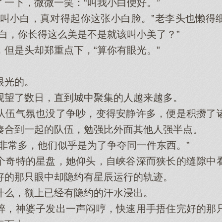
下，微微一笑：“叫我小白便好。”
小白，真对得起你这张小白脸。”老李头也懒得
白，你长得这么美是不是就该叫小美了？”
是头却郑重点下，“算你有眼光。”
光的。
望了数日，直到城中聚集的人越来越多。
伍气氛也没了争吵，变得安静许多，便是积攒了诸
凑合到一起的队伍，勉强比外面其他人强半点。
常多，他们似乎是为了争夺同一件东西。”
奇特的星盘，她仰头，自峡谷深而狭长的缝隙中看
好的那只眼中却隐约有星辰运行的轨迹。
么，额上已经有隐约的汗水浸出。
，神婆子发出一声闷哼，快速用手捂住完好的那只