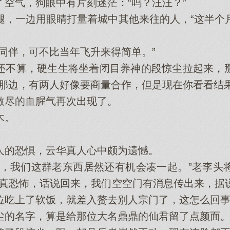
气，狗眼中有片刻迷茫：“呜？汪汪？”
一边用眼睛打量着城中其他来往的人，“这半个
伴，可不比当年飞升来得简单。”
不算，硬生生将坐着闭目养神的段惊尘拉起来，掰
刚那边，有两人好像要商量合作，但是现在你看看结果
尽的血腥气再次出现了。
木。
的恐惧，云华真人心中颇为遗憾。
我们这群老东西居然还有机会凑一起。”老李头
果真恐怖，话说回来，我们空空门有消息传出来，据
位吃上了软饭，就差入赘去别人宗门了，这怎么回事
的名字，算是给那位大名鼎鼎的仙君留了点颜面