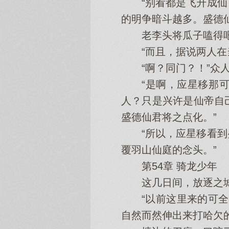
“别看都是飞升成仙了
的明争暗斗越多。盛德
老李头将瓜子嗑得吧
“而且，据说两人在当
“啊？同门？！”众人
“是啊，应星移那可
人？只是兴许是仙帝自
盛德仙君将之点化。”
“所以，应星移看到盛
覆羽山仙庭的念头。”
第54章 骑龙少年
这几日间，放逐之城
“以前这里来的可全部
自然而然伸出来打哈欠