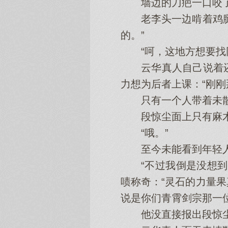
墙边的刀疤一口咬了空
老李头一边啃着鸡腿，
的。”
“呵，这地方想要找同
云华真人自己说着还
力想为后者上课：“刚
只有一个人带着未散
段惊尘面上只有麻
“哦。”
至今未能看到年轻人
“不过我倒是没想到，
啧称奇：“灵石的力量
说是你们青霄剑宗那一
他没直接报出段惊尘