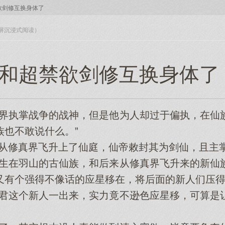
欲剑修互换身体了
入全屏沉浸式阅读）
和超禁欲剑修互换身体了 
执掌战争的战神，但是他为人却过于偏执，在仙
族也不敢说什么。”
修真界飞升上了仙庭，仙帝敕封其为剑仙，且主掌
在羽山的古仙族，和后来从修真界飞升来的新仙
又有个强得不像话的应星移在，将后面的新人们压得
这个新人一出来，实力竟不逊色应星移，可算是