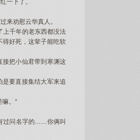
红一下了。
过来劝慰云华真人。
了上千年的老东西都没法
不得好死，这辈子能吃软
接把小仙君带到寒渊这
是要直接集结大军来追
嘛。”
有过问名字的……你俩叫