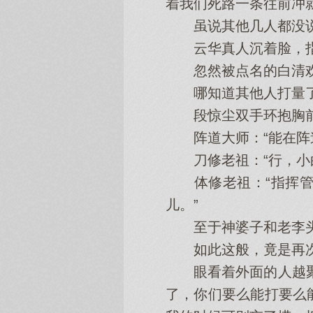
着我们死路一条往前冲
虽说其他几人都没说
云华真人沉着脸，指了
忽然被点名的白清欢：
哪知道其他人打量了一
段惊尘双手环抱胸前，
阵道大师：“能在阵道
刀修老祖：“行，小白
体修老祖：“指挥管
儿。”
至于神婆子和老李头
如此这般，竟是再次
眼看着外面的人越聚越
了，你们要么能打要么