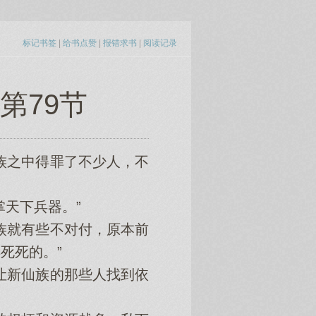
标记书签
|
给书点赞
|
报错求书
|
阅读记录
第79节
族之中得罪了不少人，不
天下兵器。”
族就有些不对付，原本前
死死的。”
让新仙族的那些人找到依