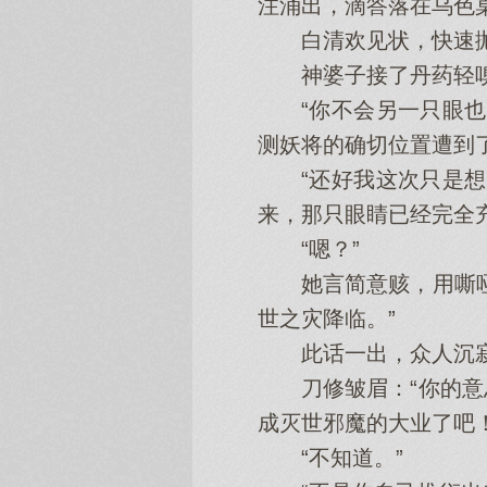
注涌出，滴答落在乌色
白清欢见状，快速抛
神婆子接了丹药轻嗅，
“你不会另一只眼也瞎
测妖将的确切位置遭到
“还好我这次只是想卜
来，那只眼睛已经完全充
“嗯？”
她言简意赅，用嘶哑的
世之灾降临。”
此话一出，众人沉寂
刀修皱眉：“你的意思
成灭世邪魔的大业了吧！
“不知道。”