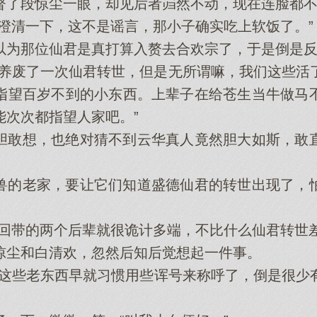
了段惊尘一眼，却见后者岿然不动，现在连脸都不
清一下，这不是谣言，那小子确实吃上软饭了。”
那位仙君是真打算入赘去合欢宗了，于是倒是反
废了一次仙君转世，但是无所谓嘛，我们这些活
指望百岁不到的小东西。上辈子在给苍生当牛做马
能次次都指望人家吧。”
敢想，也绝对猜不到云华真人竟然胆大如斯，敢直
的老家，要让它们知道盛德仙君的转世出现了，怕
带的两个后辈就很诡计多端，不比什么仙君转世差
尘和白清欢，忽然后知后觉想起一件事。
些老东西早就习惯用些诨号来称呼了，倒是很少