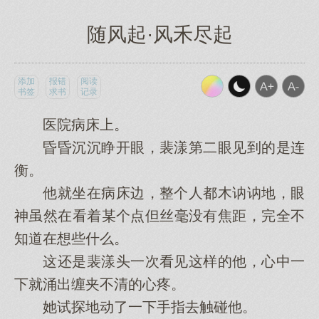
随风起·风禾尽起
添加
报错
阅读
书签
求书
记录
医院病床上。
昏昏沉沉睁开眼，裴漾第二眼见到的是连
衡。
他就坐在病床边，整个人都木讷讷地，眼
神虽然在看着某个点但丝毫没有焦距，完全不
知道在想些什么。
这还是裴漾头一次看见这样的他，心中一
下就涌出缠夹不清的心疼。
她试探地动了一下手指去触碰他。