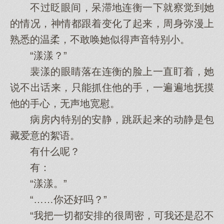
不过眨眼间，呆滞地连衡一下就察觉到她
的情况，神情都跟着变化了起来，周身弥漫上
熟悉的温柔，不敢唤她似得声音特别小。
“漾漾？”
裴漾的眼睛落在连衡的脸上一直盯着，她
说不出话来，只能抓住他的手，一遍遍地抚摸
他的手心，无声地宽慰。
病房内特别的安静，跳跃起来的动静是包
藏爱意的絮语。
有什么呢？
有：
“漾漾。”
“……你还好吗？”
“我把一切都安排的很周密，可我还是忍不