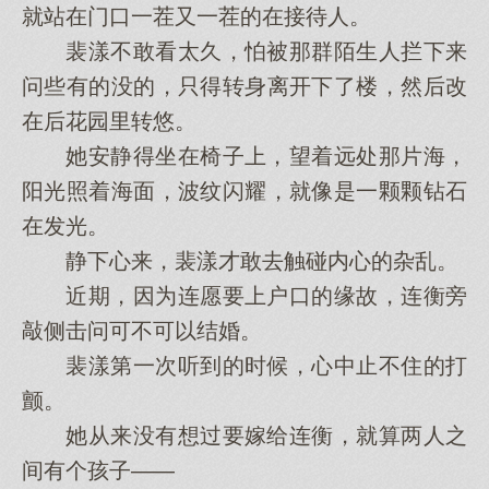
就站在门口一茬又一茬的在接待人。
裴漾不敢看太久，怕被那群陌生人拦下来
问些有的没的，只得转身离开下了楼，然后改
在后花园里转悠。
她安静得坐在椅子上，望着远处那片海，
阳光照着海面，波纹闪耀，就像是一颗颗钻石
在发光。
静下心来，裴漾才敢去触碰内心的杂乱。
近期，因为连愿要上户口的缘故，连衡旁
敲侧击问可不可以结婚。
裴漾第一次听到的时候，心中止不住的打
颤。
她从来没有想过要嫁给连衡，就算两人之
间有个孩子——