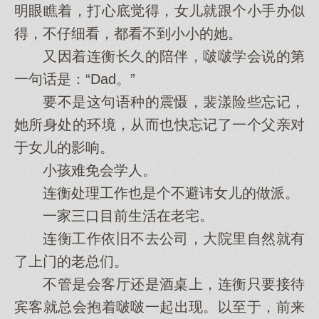
明眼瞧着，打心底觉得，女儿就跟个小手办似
得，不仔细看，都看不到小小的她。
又因着连衡长久的陪伴，啵啵学会说的第
一句话是：“Dad。”
要不是这句语种的震慑，裴漾险些忘记，
她所身处的环境，从而也快忘记了一个父亲对
于女儿的影响。
小孩难免会学人。
连衡处理工作也是个不避讳女儿的做派。
一家三口目前生活在老宅。
连衡工作依旧不去公司，大院里自然就有
了上门的老总们。
不管是会客厅还是酒桌上，连衡只要接待
宾客就总会抱着啵啵一起出现。以至于，前来