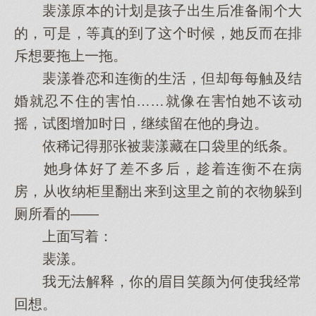
裴漾原本的计划是孩子出生后准备闹个大
的，可是，等真的到了这个时候，她反而在排
斥想要拖上一拖。
裴漾眷恋和连衡的生活，但却每每触及结
婚就忍不住的害怕……就像在害怕她不该动
摇，试图增加时日，继续留在他的身边。
依稀记得那张被裴漾藏在口袋里的纸条。
她身体好了差不多后，趁着连衡不在病
房，从收纳柜里翻出来到这里之前的衣物躲到
厕所看的——
上面写着：
裴漾。
我无法解释，你的眉目笑颜为何使我经常
回想。