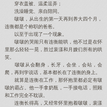
穿衣盖被、温柔逗弄；
洗澡睡觉、亲自陪同。
啵啵，从出生的第一天再到养大四个月，
连衡都是个称职的爸爸。
以至于出现了一个现象。
啵啵的哭闹只有连衡能哄，他不过是在怀
里那么轻轻一晃，胜过裴漾和月嫂们所有的哄
笑。
啵啵从会翻身，长牙，会坐，会站，会
爬，再到学说话，基本都长在了连衡的身上。
就算是连衡在工作，那怀抱里都必定有啵
啵的霸占。他一手拿奶瓶，一手接电话，照顾
和工作完全不耽误。
连衡长得高，又经常怀里抱着啵啵，裴漾