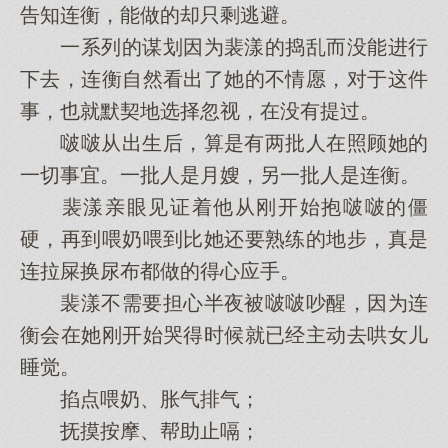
告知连衡，能做的却只剩逃避。
一系列的谋划因为裴漾的捣乱而没能进行
下去，连衡自然看出了她的不情愿，对于这件
事，也就默契地选择忽视，在没有提过。
啵啵从出生后，算是有两批人在照顾她的
一切事宜。一批人是月嫂，另一批人是连衡。
裴漾亲眼见证着他从刚开始抱啵啵的僵
硬，再到喂奶喂到比她还要熟练的地步，真是
连拉屎换尿布都做的得心应手。
裴漾不需要担心半夜被啵啵吵醒，因为连
衡会在她刚开始哭得时候就已经主动去哄女儿
睡觉。
掐点喂奶、胀气排气；
抚摸按摩、帮助止嗝；