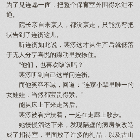
为了见连愿一面，把整个保育室外围得水泄不
通。
院长亲自来轰人，都没轰走，只能拐弯把
状告到了连衡这儿。
听连衡如此说，裴漾这才从生产后就低落
于无人分享喜悦的躁动里按捺住。
“他们，也喜欢啵啵吗？”
裴漾听到自己这样问连衡。
而他笑容不减，回道：“连家小辈里唯一的
女娃娃，当然都宝贵得紧。”
能从床上下来走路后。
裴漾被看护扶着，一起在走廊上散步。
她慢慢溜达下来，发现隔壁的病房被改造
成了招待室，里面放了许多的礼品，以及古山