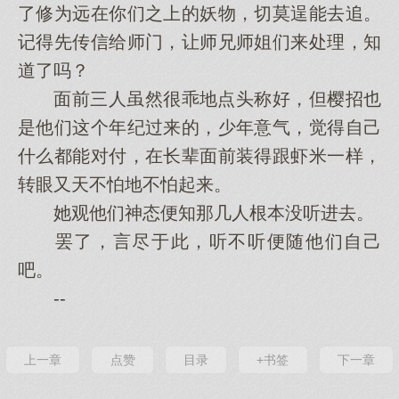
了修为远在你们之上的妖物，切莫逞能去追。
记得先传信给师门，让师兄师姐们来处理，知
道了吗？
面前三人虽然很乖地点头称好，但樱招也
是他们这个年纪过来的，少年意气，觉得自己
什么都能对付，在长辈面前装得跟虾米一样，
转眼又天不怕地不怕起来。
她观他们神态便知那几人根本没听进去。
罢了，言尽于此，听不听便随他们自己
吧。
--
上一章
点赞
目录
+书签
下一章