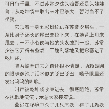
可日行千里。不过苏常夕这头驺吾还是头娃娃
兽，从乾坤袋中取出来才巴掌大，暂时当不了
坐骑。
它顶着一身五彩斑纹趴在苏常夕肩头，一
条比身子还长的尾巴耷拉下来，在她背上甩来
甩去，一不小心便与她的头发缠到一起。苏常
夕被它弄得有些烦，干脆利落地又把它塞进了
乾坤袋。
驺吾被塞进去之前还很不情愿，两颗滚圆
的眼珠像泡了泪水似的眨巴眨巴，嗓子眼里还
发出呜呜的叫唤。
叫声被乾坤袋收束进去，彻底阻绝。苏常
夕抱歉地笑笑，示意大家接着说。
燕迟在秘境中杀了几只恶妖，得了几颗妖