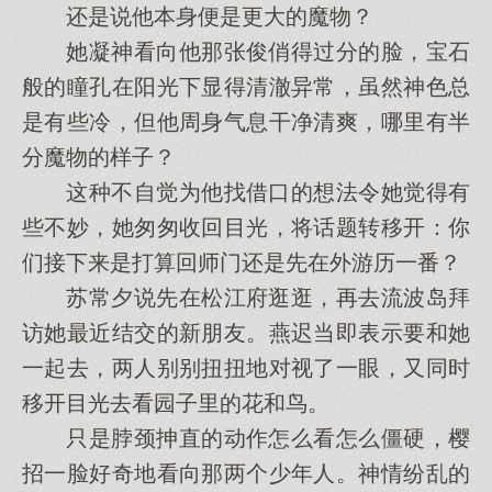
还是说他本身便是更大的魔物？
她凝神看向他那张俊俏得过分的脸，宝石
般的瞳孔在阳光下显得清澈异常，虽然神色总
是有些冷，但他周身气息干净清爽，哪里有半
分魔物的样子？
这种不自觉为他找借口的想法令她觉得有
些不妙，她匆匆收回目光，将话题转移开：你
们接下来是打算回师门还是先在外游历一番？
苏常夕说先在松江府逛逛，再去流波岛拜
访她最近结交的新朋友。燕迟当即表示要和她
一起去，两人别别扭扭地对视了一眼，又同时
移开目光去看园子里的花和鸟。
只是脖颈抻直的动作怎么看怎么僵硬，樱
招一脸好奇地看向那两个少年人。神情纷乱的