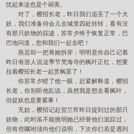
忧起来这也是个祸害。
对了，樱招长老，昨日我们追丢了一个大
妖，我们准备待会儿去城里四处转转，看有没
有那只妖物的踪迹，苏常夕终于恢复正常，巴
巴地问道，您和我们一起去吧！
燕迟却一把将她拆穿：明明是你自己记着
昨日有游人说这季节梵海寺的枫叶正红，想要
拉着樱招长老一起赏枫罢了！
你苏常夕瞪了他一眼，赶紧解释道，樱招
长老，你别听他乱说，虽然我是想去看枫叶，
但捉妖也是要紧事！
无妨，樱招记起贺兰宵昨日提到过的那只
妖物，此时虽不能挑明她已经替他们追踪过，
但有些嘱咐须向他们说明，下次你们若是遇到