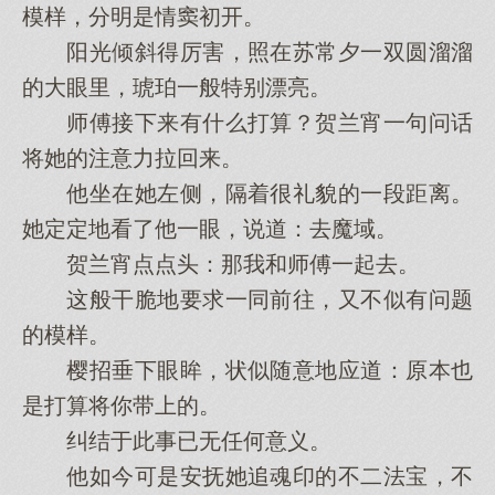
模样，分明是情窦初开。
阳光倾斜得厉害，照在苏常夕一双圆溜溜
的大眼里，琥珀一般特别漂亮。
师傅接下来有什么打算？贺兰宵一句问话
将她的注意力拉回来。
他坐在她左侧，隔着很礼貌的一段距离。
她定定地看了他一眼，说道：去魔域。
贺兰宵点点头：那我和师傅一起去。
这般干脆地要求一同前往，又不似有问题
的模样。
樱招垂下眼眸，状似随意地应道：原本也
是打算将你带上的。
纠结于此事已无任何意义。
他如今可是安抚她追魂印的不二法宝，不