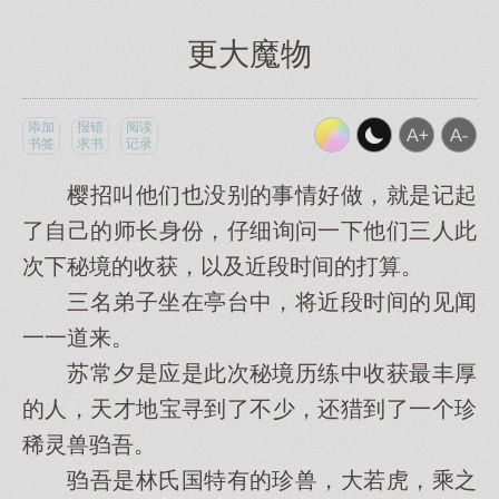
更大魔物
添加
报错
阅读
书签
求书
记录
樱招叫他们也没别的事情好做，就是记起
了自己的师长身份，仔细询问一下他们三人此
次下秘境的收获，以及近段时间的打算。
三名弟子坐在亭台中，将近段时间的见闻
一一道来。
苏常夕是应是此次秘境历练中收获最丰厚
的人，天才地宝寻到了不少，还猎到了一个珍
稀灵兽驺吾。
驺吾是林氏国特有的珍兽，大若虎，乘之