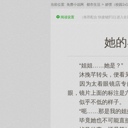
当前位置:
免费小说网
都市生活
>
娇惯（校园1v
阅读
设置
（推荐配合 快捷键[F11] 进
她的
“姐姐……她是？”
沐挽芊转头，便看见
因为太着眼镜店专门
眼，镜片上面的标注是
似乎不低的样子。
“呃……那是我的姐姐
毕竟她也不可能直接