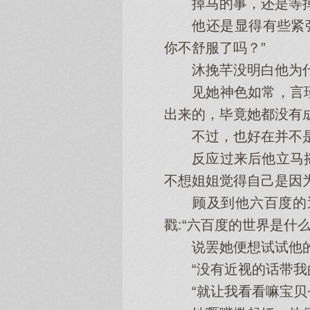
掉马的事，还是等掉
他还是显得有些紧张，
你不舒服了吗？”
沐挽芊没明白他为什么
见她神色如常，言瑾
出来的，毕竟她都没有
不过，也好在并不是
反应过来后他立马摇
不想姐姐觉得自己是因为
顾及到他六百度的近
戳:“六百度的世界是什
说罢她便想试试他的
“没有近视的话带我的
“就让我看看嘛宝贝~