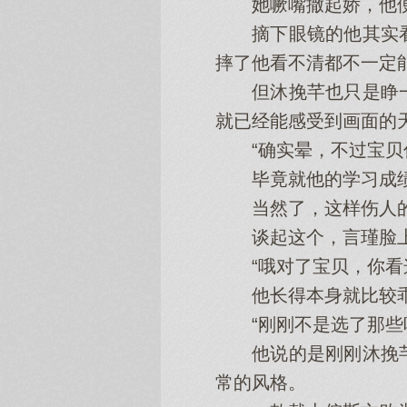
她噘嘴撒起娇，他便
摘下眼镜的他其实看
摔了他看不清都不一定
但沐挽芊也只是睁一
就已经能感受到画面的
“确实晕，不过宝贝你
毕竟就他的学习成绩
当然了，这样伤人的
谈起这个，言瑾脸上
“哦对了宝贝，你看这
他长得本身就比较乖
“刚刚不是选了那些
他说的是刚刚沐挽芊
常的风格。