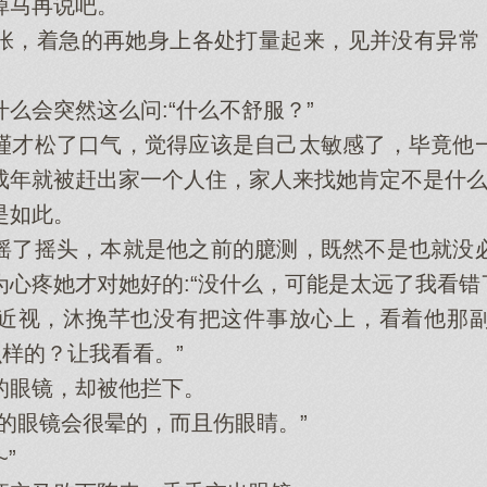
马再说吧。
着急的再她身上各处打量起来，见并没有异常，
会突然这么问:“什么不舒服？”
才松了口气，觉得应该是自己太敏感了，毕竟他一
成年就被赶出家一个人住，家人来找她肯定不是什
如此。
了摇头，本就是他之前的臆测，既然不是也就没必
心疼她才对她好的:“没什么，可能是太远了我看错
视，沐挽芊也没有把这件事放心上，看着他那副
么样的？让我看看。”
眼镜，却被他拦下。
眼镜会很晕的，而且伤眼睛。”
”