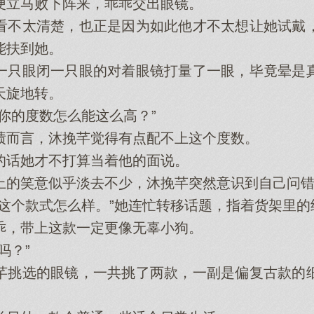
立马败下阵来，乖乖交出眼镜。
不太清楚，也正是因为如此他才不太想让她试戴，
能扶到她。
只眼闭一只眼的对着眼镜打量了一眼，毕竟晕是真
天旋地转。
的度数怎么能这么高？”
而言，沐挽芊觉得有点配不上这个度数。
话她才不打算当着他的面说。
的笑意似乎淡去不少，沐挽芊突然意识到自己问错
个款式怎么样。”她连忙转移话题，指着货架里的
，带上这款一定更像无辜小狗。
吗？”
挑选的眼镜，一共挑了两款，一副是偏复古款的细