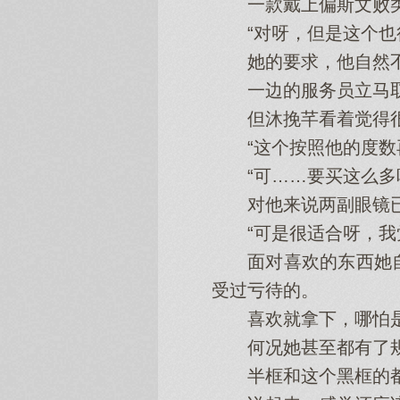
一款戴上偏斯文败类
“对呀，但是这个也很
她的要求，他自然不
一边的服务员立马取
但沐挽芊看着觉得很
“这个按照他的度数再
“可……要买这么多
对他来说两副眼镜已
“可是很适合呀，我觉
面对喜欢的东西她自
受过亏待的。
喜欢就拿下，哪怕是
何况她甚至都有了
半框和这个黑框的都