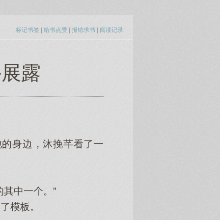
标记书签
|
给书点赞
|
报错求书
|
阅读记录
外展露
的身边，沐挽芊看了一
其中一个。”
了模板。