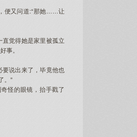
便又问道:“那她……让
直觉得她是家里被孤立
么好事。
要说出来了，毕竟他也
了。”
奇怪的眼镜，抬手戳了