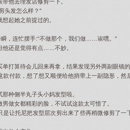
带他去理发店修剪一下。
头发怎么样？”
想起她之前提过的。
瞬，连忙摆手:“不做那个，我们做……诶嘿。”
他还是觉得有点……不妙。
打算待会儿回来再拿，结果发现另外两副眼镜的
款付款，想了想又顺便给他捎带上一副隐形，然后
那种侧半丸子头小妈发型啦。
男做女都精彩的脸，不试试这款太可惜了。
是让托尼把发型层次剪出来了些再稍微修剪了一下