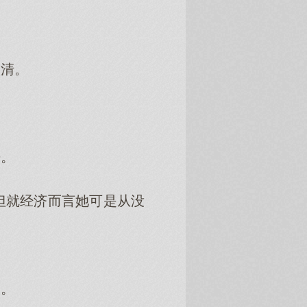
清。
。
就经济而言她可是从没
。