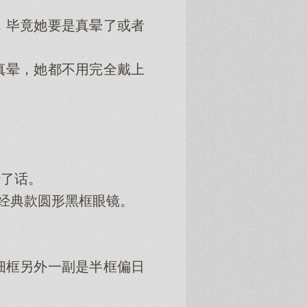
毕竟她要是真晕了或者
晕，她都不用完全戴上
了话。
经典款圆形黑框眼镜。
框另外一副是半框偏日