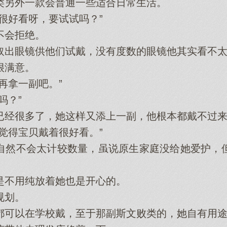
另外一款会普通一些适合日常生活。
好看呀，要试试吗？”
会拒绝。
出眼镜供他们试戴，没有度数的眼镜他其实看不太
满意。
拿一副吧。”
吗？”
经很多了，她这样又添上一副，他根本都戴不过来
得宝贝戴着很好看。”
然不会太计较数量，虽说原生家庭没给她爱护，但
不用纯放着她也是开心的。
规划。
可以在学校戴，至于那副斯文败类的，她自有用途