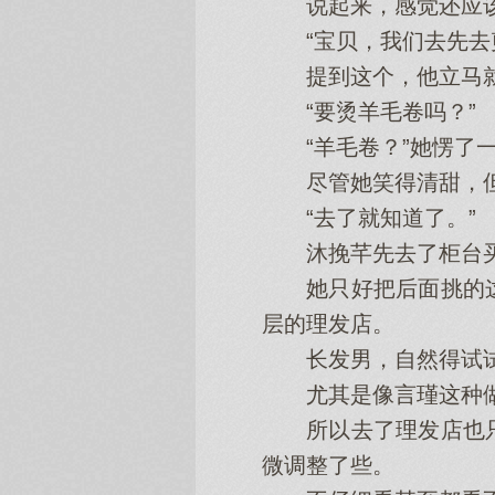
说起来，感觉还应该
“宝贝，我们去先去剪
提到这个，他立马就
“要烫羊毛卷吗？”
“羊毛卷？”她愣了一
尽管她笑得清甜，但
“去了就知道了。”
沐挽芊先去了柜台买单
她只好把后面挑的这
层的理发店。
长发男，自然得试试
尤其是像言瑾这种做
所以去了理发店也只
微调整了些。