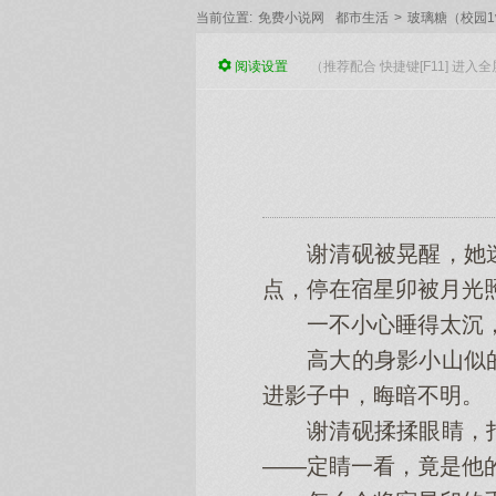
当前位置:
免费小说网
都市生活
>
玻璃糖（校园1
阅读
设置
（推荐配合 快捷键[F11] 进
谢清砚被晃醒，她迷
点，停在宿星卯被月光
一不小心睡得太沉，月
高大的身影小山似的
进影子中，晦暗不明。
谢清砚揉揉眼睛，打
——定睛一看，竟是他