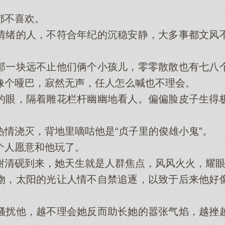
不喜欢。
绪的人，不符合年纪的沉稳安静，大多事都文风不
一块远不止他们俩个小孩儿，零零散散也有七八个
像个哑巴，寂然无声，任人怎么喊也不理会。
眼，隔着雕花栏杆幽幽地看人。偏偏脸皮子生得极
浇灭，背地里嘀咕他是“贞子里的俊雄小鬼”。
人愿意和他玩了。
清砚到来，她天生就是人群焦点，风风火火，耀眼
，太阳的光让人情不自禁追逐，以致于后来他好像
。
扰他，越不理会她反而助长她的嚣张气焰，越挫越