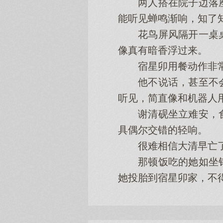
两人搭在院子边落座
能听见蝉鸣渐响，知了
花鸟屏风隔开一桌桌
像真有暗香浮过来。
宿星卯用餐动作非常
他不说话，甚至不会
听见，简直像和机器人
谢清砚坐立难安，食
具偶尔交错的轻响。
很难相信大清早亡了，
那顿饭吃的她如坐针
她投胎到宿星卯家，不