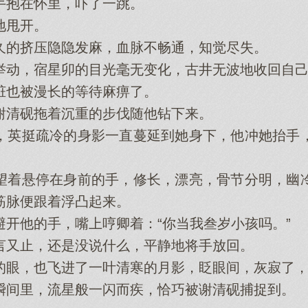
抱在怀里，吓了一跳。
甩开。
的挤压隐隐发麻，血脉不畅通，知觉尽失。
，宿星卯的目光毫无变化，古井无波地收回自己
也被漫长的等待麻痹了。
清砚拖着沉重的步伐随他钻下来。
英挺疏冷的身影一直蔓延到她身下，他冲她抬手，
着悬停在身前的手，修长，漂亮，骨节分明，幽冷
筋脉便跟着浮凸起来。
他的手，嘴上哼卿着：“你当我叁岁小孩吗。”
又止，还是没说什么，平静地将手放回。
眼，也飞进了一叶清寒的月影，眨眼间，灰寂了，
间里，流星般一闪而疾，恰巧被谢清砚捕捉到。