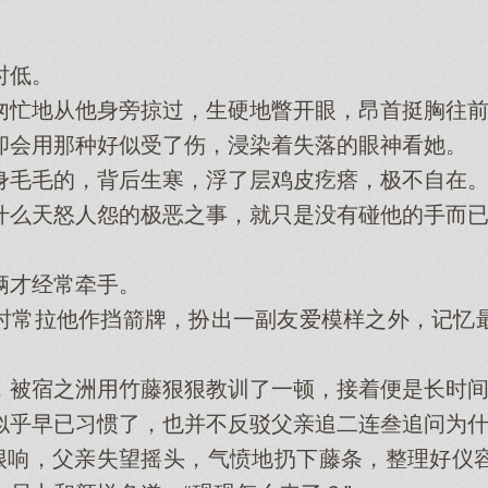
。
时低。
忙地从他身旁掠过，生硬地瞥开眼，昂首挺胸往前
会用那种好似受了伤，浸染着失落的眼神看她。
毛毛的，背后生寒，浮了层鸡皮疙瘩，极不自在
么天怒人怨的极恶之事，就只是没有碰他的手而已
才经常牵手。
常拉他作挡箭牌，扮出一副友爱模样之外，记忆最
被宿之洲用竹藤狠狠教训了一顿，接着便是长时间
早已习惯了，也并不反驳父亲追二连叁追问为什
响，父亲失望摇头，气愤地扔下藤条，整理好仪