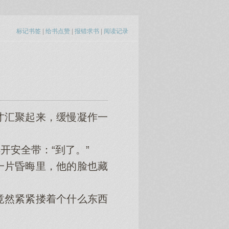
标记书签
|
给书点赞
|
报错求书
|
阅读记录
汇聚起来，缓慢凝作一
安全带：“到了。”
片昏晦里，他的脸也藏
然紧紧搂着个什么东西