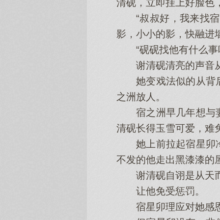
清砚，立即挂上好脸色，
“叔叔好，我来找宿星
影，小小的影，快融进
“砚砚找他有什么事
谢清砚清亮的声音从不
她变戏法似的从背后
之洲放人。
宿之洲早几年想与妻
清砚长得玉雪可爱，难
她上前拉起宿星卯冷
不发的他走出黑漆漆的
谢清砚自诩是从天而
让他免受惩罚。
宿星卯理应对她感恩