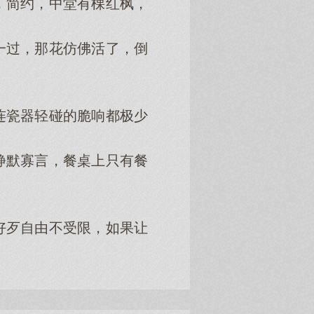
简约，中堂有棵红枫，
过，那花仿佛活了，倒
瓷器轻碰的脆响都极少
默寡言，餐桌上只有餐
歹自由不受限，如果让