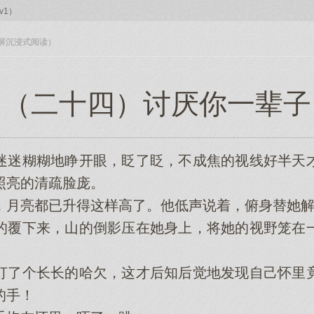
v1）
入全屏沉浸式阅读）
（二十四）讨厌你一辈子
迷糊糊地睁开眼，眨了眨，不成焦的视线好半天才
照亮的清疏脸庞。
亮都已升得这样高了。他低声说着，俯身替她解开
覆下来，山的倒影压在她身上，将她的视野笼在一
了个长长的哈欠，这才后知后觉地发现自己怀里竟
的手！