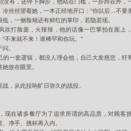
没有，还停下脚步，他站在门槛，一步跨在外，一
，冷丝丝望着她，一本正经地开口：“你以后…不要来
低，一侧脸颊还有鲜红的掌印，若隐若现。
吹打脸庞，火辣辣，他的话像一巴掌拍在面上，
“不来就不来！谁稀罕和你玩。”
于问。
的一套逻辑，都没人理会他，自己大发慈悲，纡尊
将她放在眼里。
战，从此拉响旷日弥久的战役。
。
现在诸多餐厅为了追求所谓的高品质，对顾客挑
鞋、净手、挑杯再入内。