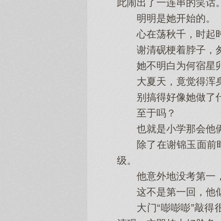
此闹出了一连串的笑话
明明是她开始的。
心在荡秋千，时起
谢清砚梗着脖子，匆
她不明白为何宿星卯
大夏天，竟觉得浑身
别搞得好像她做了什
至于吗？
也就是小学那会他俩
除了在谢锦玉面前时
级。
他意外地没考第一，
这不是第一回，他似乎
大门“嘭嘭嘭”敲得很