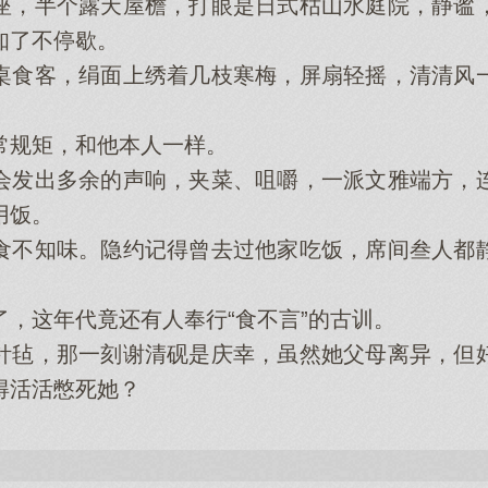
，半个露天屋檐，打眼是日式枯山水庭院，静谧，
知了不停歇。
食客，绢面上绣着几枝寒梅，屏扇轻摇，清清风一
规矩，和他本人一样。
发出多余的声响，夹菜、咀嚼，一派文雅端方，连
用饭。
不知味。隐约记得曾去过他家吃饭，席间叁人都静
这年代竟还有人奉行“食不言”的古训。
毡，那一刻谢清砚是庆幸，虽然她父母离异，但好
得活活憋死她？