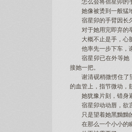
怎么会将宿星卯的手
她像被烫到一般猛地
宿星卯的手臂因长久
对于她用完即弃的举动
大概不止是手，心脏
他率先一步下车，谢
宿星卯已在外等她，
接她一把。
谢清砚稍微愣住了望
的血管上，指节微动，
她犹豫片刻，错身避开
宿星卯动动唇，欲言
只是望着她黑黝黝的
在那么一个小小的瞬