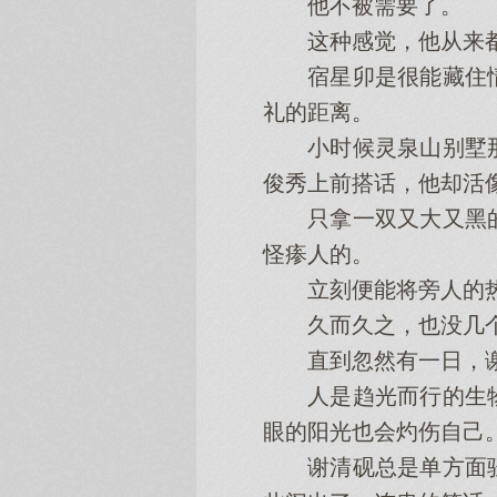
他不被需要了。
这种感觉，他从来都
宿星卯是很能藏住情
礼的距离。
小时候灵泉山别墅那
俊秀上前搭话，他却活
只拿一双又大又黑的
怪瘆人的。
立刻便能将旁人的热情
久而久之，也没几个
直到忽然有一日，谢
人是趋光而行的生物
眼的阳光也会灼伤自己
谢清砚总是单方面骚