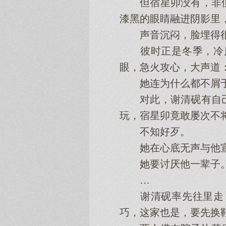
但宿星卯没有，非但
漆黑的眼睛融进阴影里
声音沉闷，脸埋得很
彼时正是冬季，冷风
眼，急火攻心，大声道：
她连为什么都不屑
对此，谢清砚有自己
玩，宿星卯竟敢屡次不
不知好歹。
她在心底无声与他宣
她要讨厌他一辈子
…
谢清砚率先往里走，
巧，这家也是，要先换