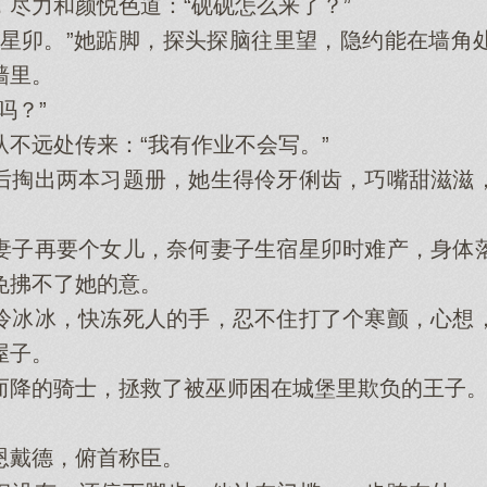
尽力和颜悦色道：“砚砚怎么来了？”
卯。”她踮脚，探头探脑往里望，隐约能在墙角
墙里。
吗？”
远处传来：“我有作业不会写。”
掏出两本习题册，她生得伶牙俐齿，巧嘴甜滋滋，
子再要个女儿，奈何妻子生宿星卯时难产，身体落
免拂不了她的意。
冰冰，快冻死人的手，忍不住打了个寒颤，心想，
屋子。
降的骑士，拯救了被巫师困在城堡里欺负的王子
戴德，俯首称臣。