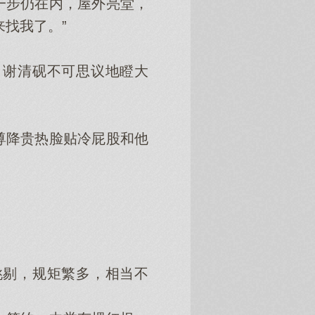
步仍在内，屋外亮堂，
找我了。”
谢清砚不可思议地瞪大
降贵热脸贴冷屁股和他
剔，规矩繁多，相当不