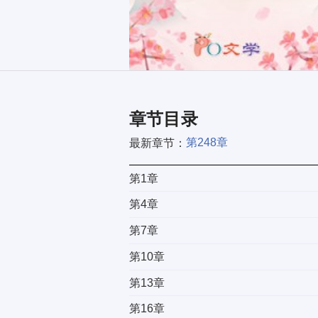
章节目录
第248章
最新章节：
第1章
第4章
第7章
第10章
第13章
第16章