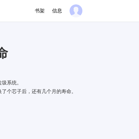
书架
信息
命
垃圾系统。
了个芯子后，还有几个月的寿命。